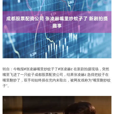
转自：今晚报#张凌赫嘴里炒蚊子了#张凌赫z 在新剧拍摄现场，突然
嘴里飞进了一只蚊子成都股票配资公司，结果张凌赫z 急得把蚊子在
嘴里翻炒了，双手却始终插在兜内未取出，被网友戏称为“嘴里翻炒蚊
子”。