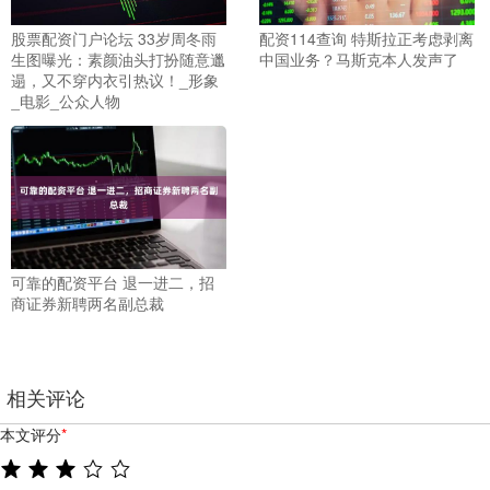
股票配资门户论坛 33岁周冬雨
配资114查询 特斯拉正考虑剥离
生图曝光：素颜油头打扮随意邋
中国业务？马斯克本人发声了
遢，又不穿内衣引热议！_形象
_电影_公众人物
可靠的配资平台 退一进二，招
商证券新聘两名副总裁
相关评论
本文评分
*